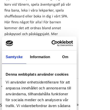
korv vid Vänern, spela äventyrsgolf på vår 
fina bana, leka i våra lekparker, spela 
shuffleboard eller boka in dig i vårt SPA. 
Här finns något för alla! För barnen 
kommer det att ordnas bland annat 
påskpyssel och påskäggsjakt. Mer 
information om detta kommer snart att 
uppdateras här på vår hemsida.
Restaurang Friends Kök & bar kommer att 
Samtycke
Information
Om
hålla öppet från skärtorsdag till påskdagen.
Varmt välkomna till Ursand!
Denna webbplats använder cookies
Vi använder enhetsidentifierare för att
anpassa innehållet och annonserna till
användarna, tillhandahålla funktioner
för sociala medier och analysera vår
Visa alla
Senaste inlägg
trafik. Vi vidarebefordrar även sådana