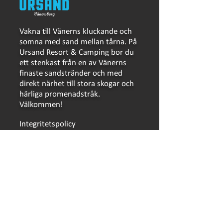
Vakna till Vänerns kluckande och
somna med sand mellan tårna. På
Ursand Resort & Camping bor du
ett stenkast från en av Vänerns
finaste sandstränder och med
direkt närhet till stora skogar och
härliga promenadstråk.
Välkommen!
Integritetspolicy
LÄNKAR
Bokning
Bokningsvillkor
Händer på Ursand
Hitta hit