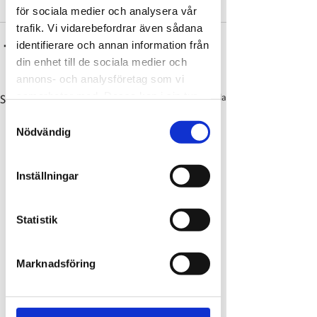
för sociala medier och analysera vår
trafik. Vi vidarebefordrar även sådana
identifierare och annan information från
din enhet till de sociala medier och
annons- och analysföretag som vi
samarbetar med. Dessa kan i sin tur
Visa alla
Senaste inlägg
kombinera informationen med annan
Samtyckesval
information som du har tillhandahållit
Nödvändig
eller som de har samlat in när du har
använt deras tjänster.
Inställningar
Statistik
Marknadsföring