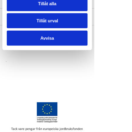
Tillåt alla
Kommentarer
Tillåt urval
TRÄNA PÅ URSAND
Berts Dansbandskväll
Avvisa
Skriv en kommentar...
Tack vare pengar från europeiska jordbruksfonden