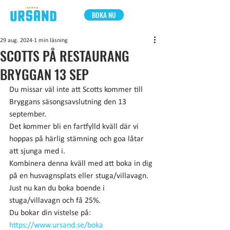
BOKA NU
29 aug. 2024
1 min läsning
SCOTTS PÅ RESTAURANG
BRYGGAN 13 SEP
Du missar väl inte att Scotts kommer till 
Bryggans säsongsavslutning den 13 
september.
Det kommer bli en fartfylld kväll där vi 
hoppas på härlig stämning och goa låtar 
att sjunga med i.
Kombinera denna kväll med att boka in dig 
på en husvagnsplats eller stuga/villavagn. 
Just nu kan du boka boende i 
stuga/villavagn och få 25%.
Du bokar din vistelse på: 
https://www.ursand.se/boka