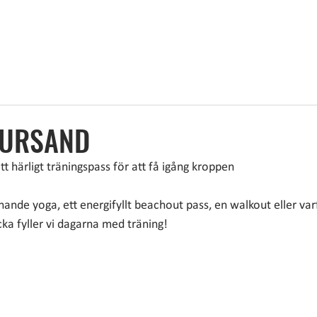
EM
BO
BADA
ÄTA
AKTIVITETER
MÖTEN
OM 
 URSAND
 härligt träningspass för att få igång kroppen
nde yoga, ett energifyllt beachout pass, en walkout eller varf
ka fyller vi dagarna med träning!