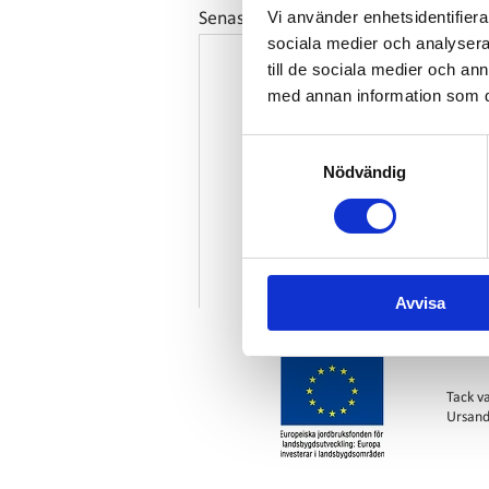
Vi använder enhetsidentifierar
Senaste inlägg
sociala medier och analysera 
till de sociala medier och a
med annan information som du 
Samtyckesval
Nödvändig
Avvisa
Tack v
Ursand