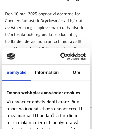
Den 10 maj 2025 öppnar vi dörrarna för 
ännu en fantastisk Dryckesmässa i hjärtat 
av Vänersborg! Upplev smakrika hantverk 
från lokala och regionala producenter, 
träffa de i deras montrar, och njut av allt 
som Ursand Resort & Camping har att 
erbjuda. Utöver bryggerier kommer det att 
finnas företag som erbjuder produkter som 
choklad, ost, chark, oliver med mera. 
Samtycke
Information
Om
Mässan pågår mellan kl 12:00-16:00 på 
Restaurang Bryggan.
Denna webbplats använder cookies
Mer information om bokning och priser 
Vi använder enhetsidentifierare för att
kommer inom kort. 
Läs mer här
anpassa innehållet och annonserna till
användarna, tillhandahålla funktioner
för sociala medier och analysera vår