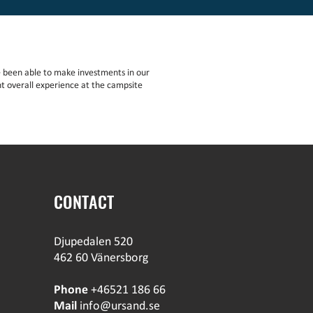
 been able to make investments in our
t overall experience at the campsite
CONTACT
Djupedalen 520
462 60 Vänersborg
Phone
+46521 186 66
Mail
info@ursand.se