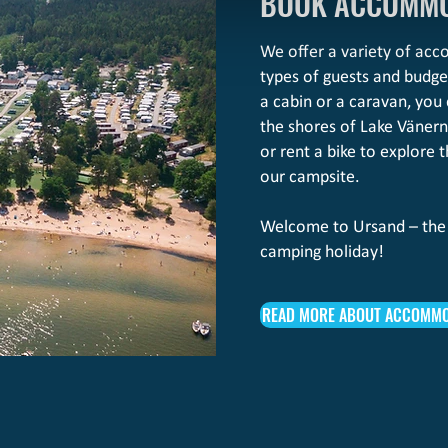
BOOK ACCOMMO
We offer a variety of acc
types of guests and budg
a cabin or a caravan, you 
the shores of Lake Vänern
or rent a bike to explore 
our campsite.
Welcome to Ursand – the 
camping holiday!
READ MORE ABOUT ACCOMMO