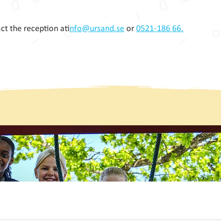
act the reception at
info@ursand.se
or
0521-186 66.