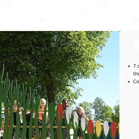
OME
STAY
BATH
EAT
ACTIVITIES
MEETINGS
A
I
7 
th
Co