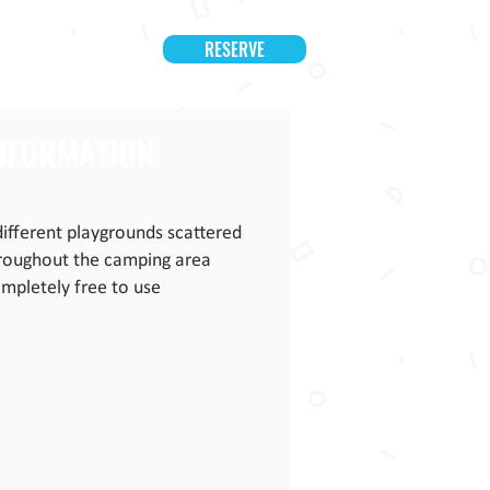
RESERVE
BOUT US
More
NFORMATION
different playgrounds scattered
roughout the camping area
mpletely free to use