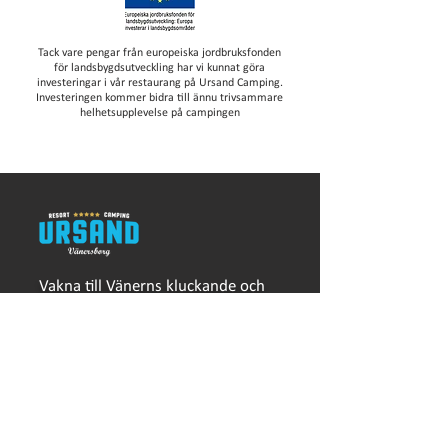
Tack vare pengar från europeiska jordbruksfonden
för landsbygdsutveckling har vi kunnat göra
investeringar i vår restaurang på Ursand Camping.
Investeringen kommer bidra till ännu trivsammare
helhetsupplevelse på campingen
Vakna till Vänerns kluckande och
somna med sand mellan tårna. På
Ursand Resort & Camping bor du
ett stenkast från en av Vänerns
finaste sandstränder och med
direkt närhet till stora skogar och
härliga promenadstråk.
Välkommen!