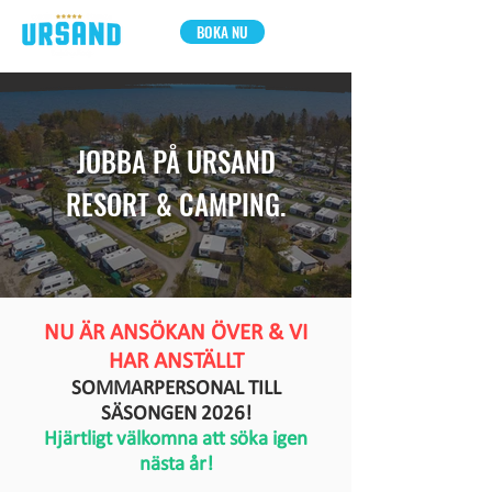
BOKA NU
JOBBA PÅ URSAND
RESORT & CAMPING.
NU ÄR ANSÖKAN ÖVER & VI
HAR ANSTÄLLT
SOMMARPERSONAL TILL
SÄSONGEN 2026!
Hjärtligt välkomna att söka igen
nästa år!