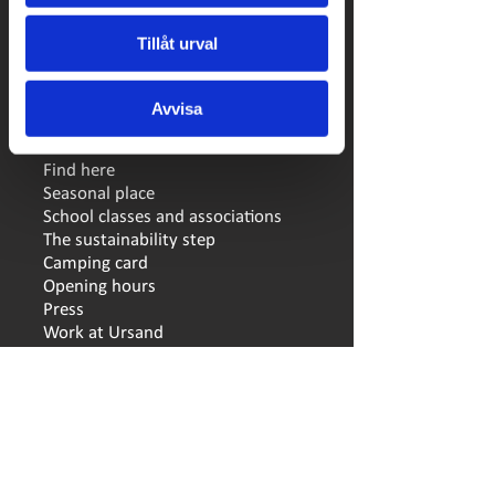
Tillåt urval
LINKS
Reservation
Avvisa
Booking conditions
Hands on Ursand
Find here
Seasonal place
School classes and associations
The sustainability step
Camping card
Opening hours
Press
Work at Ursand
© 2026, Ursand Resort & Camping AB │
Web
developer: LZ Konsult in Skövde
CONTACT
Djupedalen 520