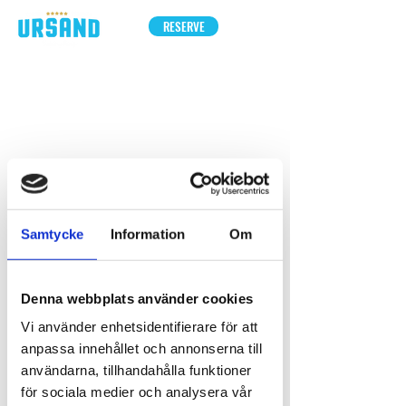
RESERVE
Samtycke
Information
Om
Denna webbplats använder cookies
Vi använder enhetsidentifierare för att
anpassa innehållet och annonserna till
användarna, tillhandahålla funktioner
Thanks to money from the European Agricultural
för sociala medier och analysera vår
Fund for Rural Development, we have been able to