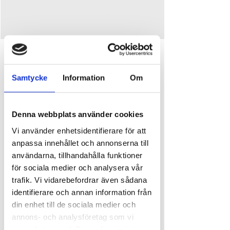
Se andra evenemang
Time and place
Jul 16, 2025, 11:00 AM – 2:00 PM
Samtycke
Information
Om
Djupedalen, Djupedalen 520, 462 60 Vänersborg,
Sverige
Denna webbplats använder cookies
About the event
Vi använder enhetsidentifierare för att
anpassa innehållet och annonserna till
Hoppa på vårt Ursandståg och följ med på en 
användarna, tillhandahålla funktioner
guidad rundtur och upplev konstmålningarna från 
för sociala medier och analysera vår
organisationen Artscape, som finns på 
trafik. Vi vidarebefordrar även sådana
husfasaderna i centrums kärna.
identifierare och annan information från
Ett gatukonstprojekt i internationell toppklass där 
din enhet till de sociala medier och
nio klassiska konstverk presenteras storskaligt 
annons- och analysföretag som vi
med fantastiska muralmålningar.
samarbetar med. Dessa kan i sin tur
Vi tar med oss kaffe och bjuder på en liten fika 