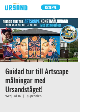
RESERVE
Guidad tur till Artscape
målningar med
Ursandståget!
Wed, Jul 16
  |  
Djupedalen
Inga biljetter till försäljning