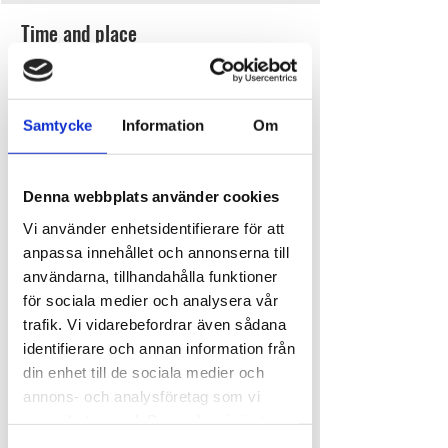
Time and place
Jul 22, 2026, 9:00 AM – 9:30 AM
Ursand Resort & Camping, Djupedalen 520, 462
60 Vänersborg, Sverige
Samtycke
Information
Om
About the event
Denna webbplats använder cookies
Var med på vår guldgrävarjakt och få chansen att 
Vi använder enhetsidentifierare för att
gräva fram otroliga vinster! Guldgrävarjakten är 
för både barn och vuxna. Så låt grävandet börja.
anpassa innehållet och annonserna till
Vinster från bland annat Skara Sommarland, 
användarna, tillhandahålla funktioner
Daftö Land, Rasta, Sportshopen, Destination 
för sociala medier och analysera vår
Halle- och Hunneberg,  Friends Kök och Bar, 
trafik. Vi vidarebefordrar även sådana
Glassbaren och Triumfglass.
identifierare och annan information från
din enhet till de sociala medier och
Tid:
 09:00.
annons- och analysföretag som vi
Kostnad:
 60 kr per person.
Samling:
 Nere vid stranden.
samarbetar med. Dessa kan i sin tur
Anmälan:
 I receptionen, senast kl 20 dagen 
kombinera informationen med annan