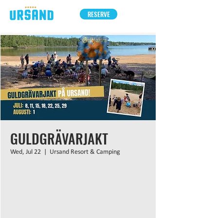
RESERVE
GULDGRÄVARJAKT
Wed, Jul 22
  |  
Ursand Resort & Camping
Inga biljetter till försäljning
Se andra evenemang