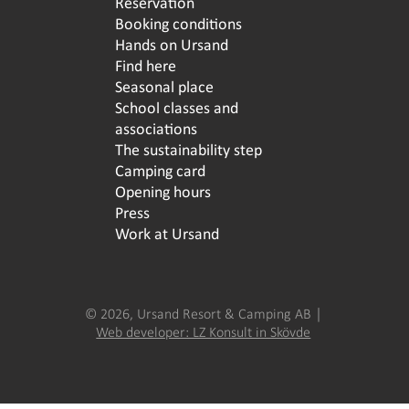
Reservation
Booking conditions
Hands on Ursand
Find here
Seasonal place
School classes and
associations
The sustainability step
Camping card
Opening hours
Press
Work at Ursand
© 2026, Ursand Resort & Camping AB │
Web developer: LZ Konsult in Skövde