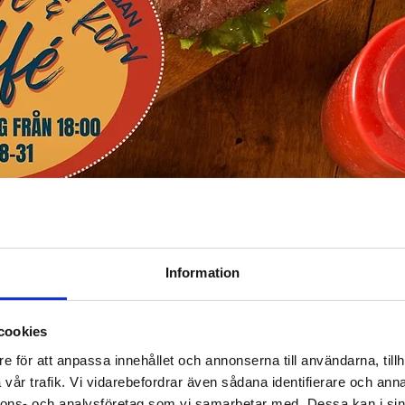
Information
cookies
e för att anpassa innehållet och annonserna till användarna, tillh
vår trafik. Vi vidarebefordrar även sådana identifierare och anna
:00 PM
nnons- och analysföretag som vi samarbetar med. Dessa kan i sin