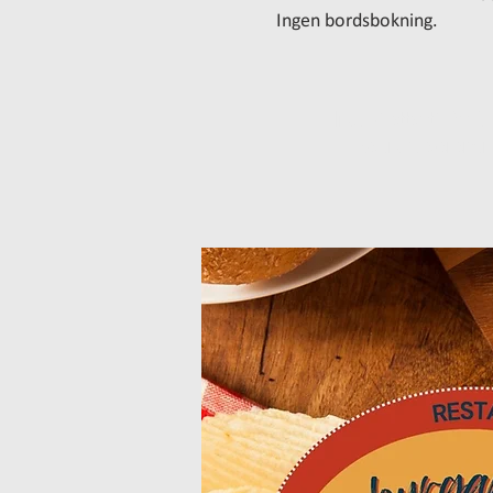
Ingen bordsbokning.
Inga biljetter till försä
Se andra eveneman