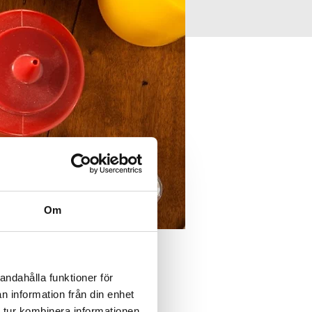
Om
andahålla funktioner för
n information från din enhet
 tur kombinera informationen