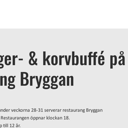
OME
STAY
BATH
EAT
ACTIVITIES
MEETINGS
A
er- & korvbuffé på
ang Bryggan
under veckorna 28-31 serverar restaurang Bryggan
 Restaurangen öppnar klockan 18.
till 12 år.