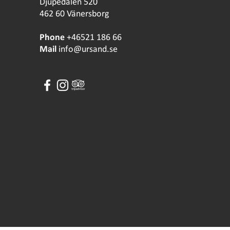
Djupedalen 520
462 60 Vänersborg
Phone
+46521 186 66
Mail
info@ursand.se