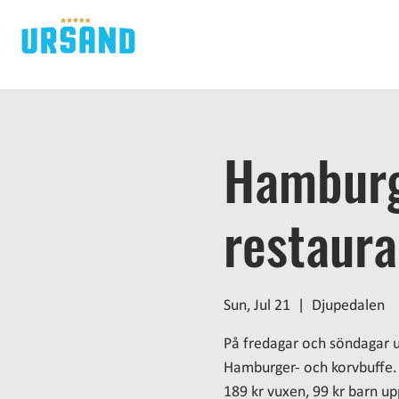
H
Hamburg
restaur
Sun, Jul 21
  |  
Djupedalen
På fredagar och söndagar 
Hamburger- och korvbuffe.
189 kr vuxen, 99 kr barn upp 