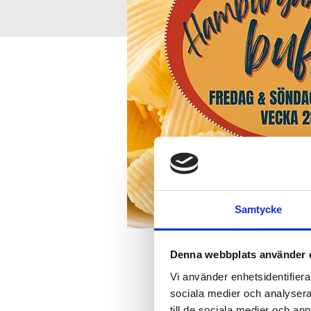
Samtycke
Denna webbplats använder 
Time and place
Vi använder enhetsidentifierar
sociala medier och analysera 
Jul 21, 2024, 6:00 PM – 10
till de sociala medier och a