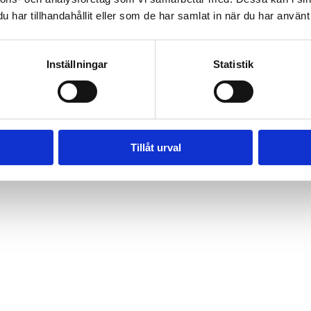
, 462 60 Vänersborg, Sverige
har tillhandahållit eller som de har samlat in när du har använt 
Inställningar
Statistik
Tillåt urval