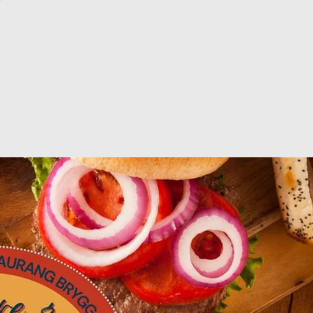
ljning
g