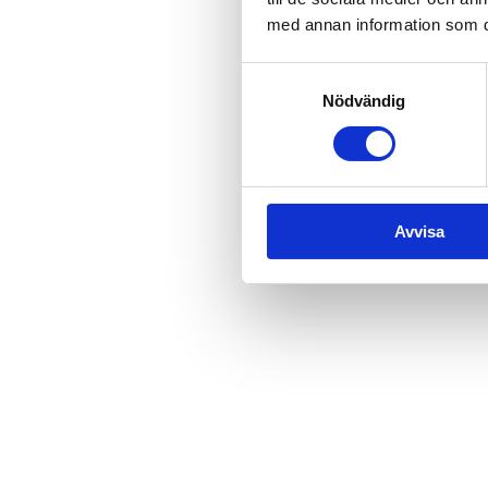
Djupedalen, Djupedalen 520
med annan information som du 
Samtyckesval
Nödvändig
Avvisa