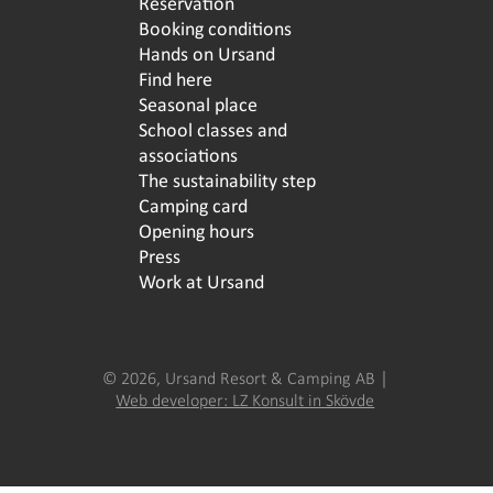
Reservation
Booking conditions
Hands on Ursand
Find here
Seasonal place
School classes and
associations
The sustainability step
Camping card
Opening hours
Press
Work at Ursand
© 2026, Ursand Resort & Camping AB │
Web developer: LZ Konsult in Skövde