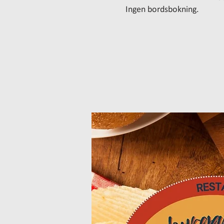
Ingen bordsbokning.
Inga biljetter till försä
Se andra eveneman