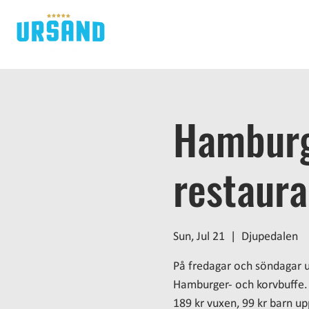
H
Hamburg
restaur
Sun, Jul 21
  |  
Djupedalen
På fredagar och söndagar 
Hamburger- och korvbuffe.
189 kr vuxen, 99 kr barn upp 