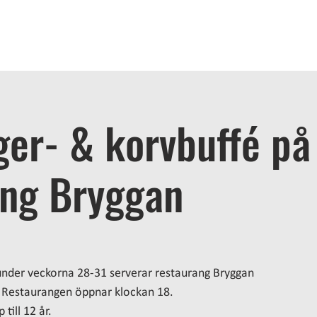
OME
STAY
BATH
EAT
ACTIVITIES
MEETINGS
A
er- & korvbuffé på
ang Bryggan
under veckorna 28-31 serverar restaurang Bryggan
 Restaurangen öppnar klockan 18.
till 12 år.