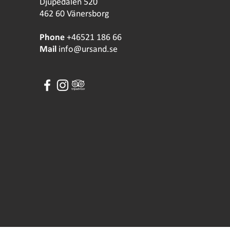
Djupedalen 520
462 60 Vänersborg
Phone
+46521 186 66
Mail
info@ursand.se