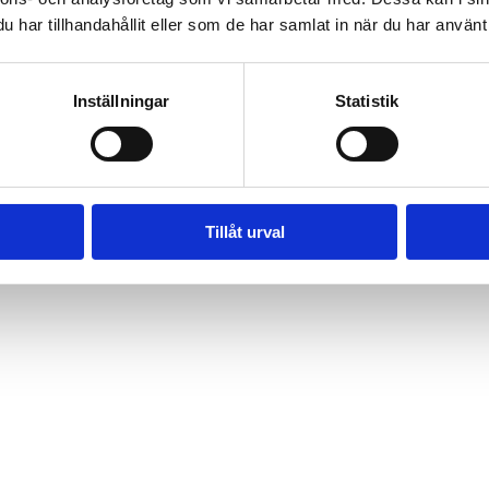
, 462 60 Vänersborg, Sverige
har tillhandahållit eller som de har samlat in när du har använt 
Inställningar
Statistik
Tillåt urval