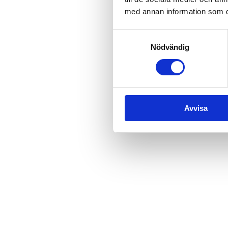
Djupedalen, Djupedalen 520
med annan information som du 
Samtyckesval
Nödvändig
Avvisa