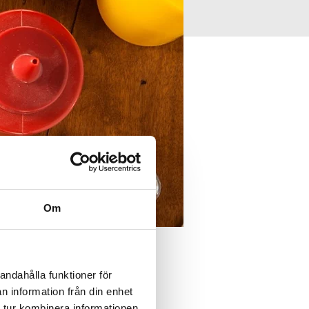
Om
andahålla funktioner för
n information från din enhet
 tur kombinera informationen