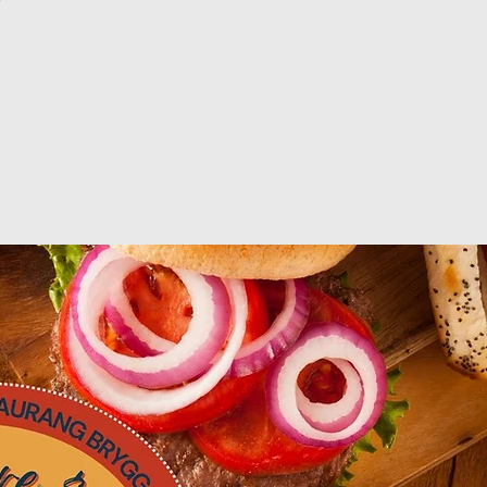
ljning
g