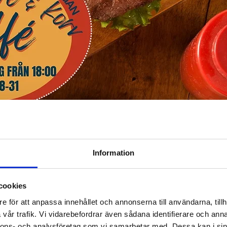
Information
cookies
e för att anpassa innehållet och annonserna till användarna, tillh
vår trafik. Vi vidarebefordrar även sådana identifierare och anna
nnons- och analysföretag som vi samarbetar med. Dessa kan i sin