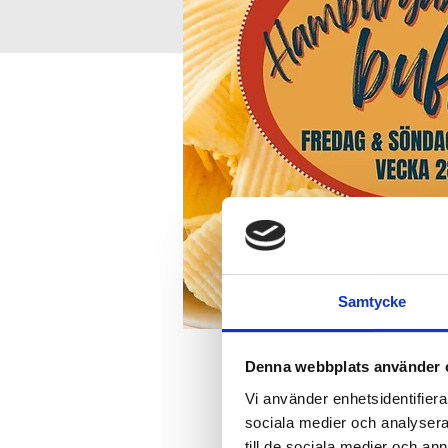
Samtycke
Denna webbplats använder 
Time and place
Vi använder enhetsidentifierar
sociala medier och analysera 
Jul 21, 2024, 6:00 PM
till de sociala medier och a