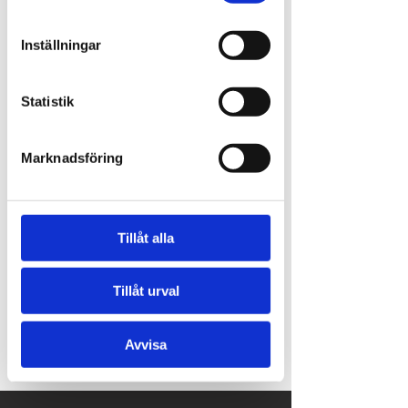
eller som de har samlat in när du har
använt deras tjänster.
Inställningar
Share this event
Statistik
Marknadsföring
Tillåt alla
Thanks to money from the European Agricultural
Tillåt urval
Fund for Rural Development, we have been able to
make investments in our restaurant at Ursand
Camping. The investment will contribute to an even
more pleasant overall experience at the campsite
Avvisa