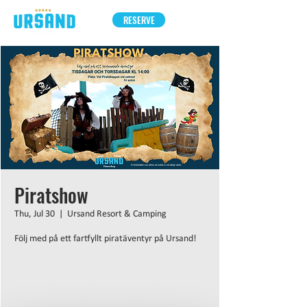
RESERVE
Piratshow
Thu, Jul 30
  |  
Ursand Resort & Camping
Följ med på ett fartfyllt piratäventyr på Ursand!
Inga biljetter till försäljning
Se andra evenemang