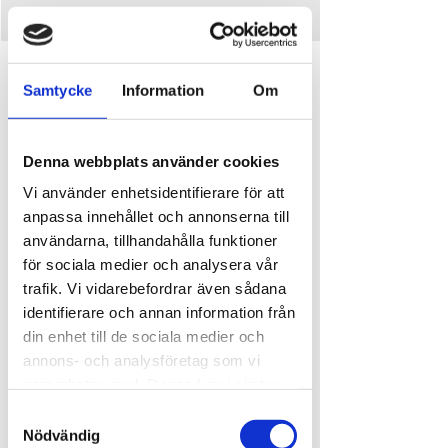
Time and place
Samtycke
Information
Om
Jul 30, 2026, 2:00 PM – 2:30 PM
Ursand Resort & Camping, Djupedalen 520, 462
60 Vänersborg, Sverige
Denna webbplats använder cookies
Vi använder enhetsidentifierare för att
About the event
anpassa innehållet och annonserna till
användarna, tillhandahålla funktioner
Våra pirater bjuder in alla barn till en rolig och 
för sociala medier och analysera vår
interaktiv show fylld med skratt, tokigheter och 
spännande upptåg. 
trafik. Vi vidarebefordrar även sådana
Piratshowen spelas varje tisdag och torsdag kl. 
identifierare och annan information från
14.00 vid piratskeppet vid glasskiosken och är 
din enhet till de sociala medier och
helt gratis att delta i. 
annons- och analysföretag som vi
Välkomna ombord!
samarbetar med. Dessa kan i sin tur
kombinera informationen med annan
Vi förbehåller oss rätten att ställa in vid dåligt 
Samtyckesval
information som du har tillhandahållit
väder
Nödvändig