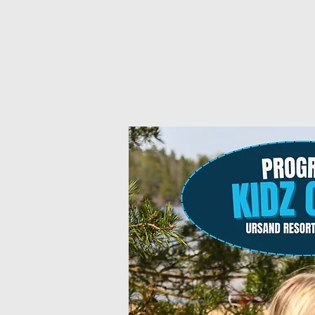
Inga biljetter till försä
Se andra eveneman