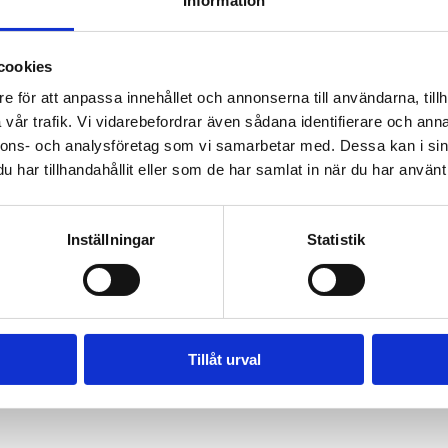
Information
cookies
e för att anpassa innehållet och annonserna till användarna, tillh
gram för 22 juni. Boka upp dig i tid för att garantera en plats till dit
vår trafik. Vi vidarebefordrar även sådana identifierare och anna
nnons- och analysföretag som vi samarbetar med. Dessa kan i sin
har tillhandahållit eller som de har samlat in när du har använt 
lder: 4-7 år. 
Föranmälan krävs. Begränsat antal platser. Samling: M
8 år. 
Föranmälan krävs.
Begränsat antal platser. 
Samling: Multiaren
 svartnosfår. 
Kostnad 20 kr, biljett köper ni i receptionen. Föranmälan
Inställningar
Statistik
barn.
Tillåt urval