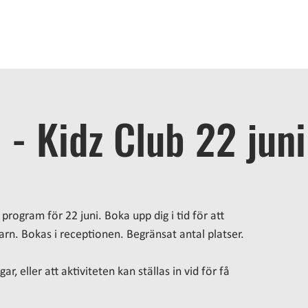
OME
STAY
BATH
EAT
ACTIVITIES
MEETINGS
A
- Kidz Club 22 juni
program för 22 juni. Boka upp dig i tid för att
 barn. Bokas i receptionen. Begränsat antal platser.
ar, eller att aktiviteten kan ställas in vid för få