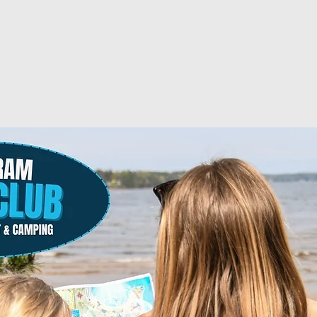
ljning
g