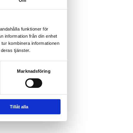
Om
andahålla funktioner för
t barn. Bokas i receptionen. 
n information från din enhet
 tur kombinera informationen
deras tjänster.
ultiarenan
an.
 krävs. Aktiviteten är delvis 
Marknadsföring
Tillåt alla