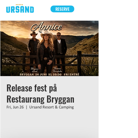
RESERVE
Release fest på
Restaurang Bryggan
Fri, Jun 26
  |  
Ursand Resort & Camping
Inga biljetter till försäljning
Se andra evenemang