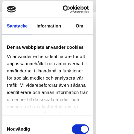
Time and place
Samtycke
Information
Om
Jun 26, 2026, 8:00 PM
Ursand Resort & Camping, Djupedalen 520, 462
60 Vänersborg, Sverige
Denna webbplats använder cookies
Vi använder enhetsidentifierare för att
About the event
anpassa innehållet och annonserna till
användarna, tillhandahålla funktioner
Vi firar Annice nya country album
för sociala medier och analysera vår
trafik. Vi vidarebefordrar även sådana
 📅 Fredag 26 juni kl 20:00
📍 Friends Kök & Bar
identifierare och annan information från
👉 Fri entré – 
din enhet till de sociala medier och
annons- och analysföretag som vi
Ta med vännerna och kom i tid!
samarbetar med. Dessa kan i sin tur
kombinera informationen med annan
Samtyckesval
Läs mer >
information som du har tillhandahållit
Nödvändig