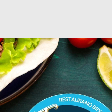
ljning
g