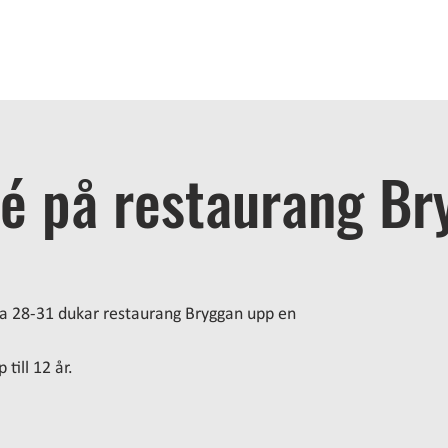
OME
STAY
BATH
EAT
ACTIVITIES
MEETINGS
A
fé på restaurang Br
a 28-31 dukar restaurang Bryggan upp en
till 12 år.