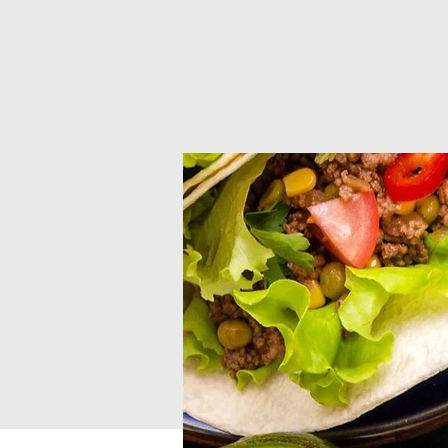
Inga biljetter till försä
Se andra eveneman