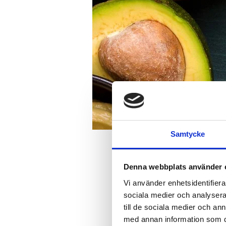
Samtycke
Time and place
Denna webbplats använder 
Vi använder enhetsidentifierar
Jul 31, 2024, 4:00 PM – 8:
sociala medier och analysera 
Djupedalen, Djupedalen 520
till de sociala medier och a
med annan information som du 