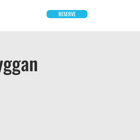
RESERVE
BOUT US
More
yggan