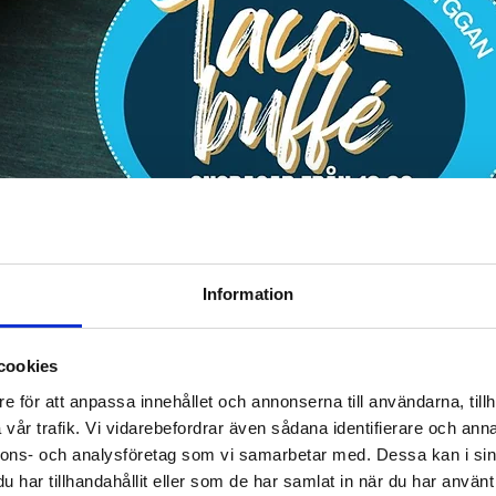
Information
cookies
e för att anpassa innehållet och annonserna till användarna, tillh
00 PM
vår trafik. Vi vidarebefordrar även sådana identifierare och anna
, 462 60 Vänersborg, Sverige
nnons- och analysföretag som vi samarbetar med. Dessa kan i sin
har tillhandahållit eller som de har samlat in när du har använt 