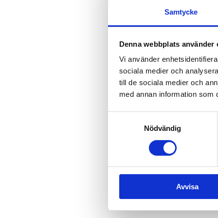
Samtycke
About the event
Denna webbplats använder 
YOGA
: Yoga med fokus på att 
Vi använder enhetsidentifierar
på bästa sätt och landa in för
sociala medier och analysera 
Handduk, filt eller yogamatta
till de sociala medier och a
med annan information som du 
Inga förkunskaper krävs.
Samtliga aktiviteter är barnvä
Samtyckesval
Nödvändig
Tisdagen 14 juli,  
kl 09:00-09:
Plats: 
Multiarenan, vid strand
Läs mer >
Avvisa