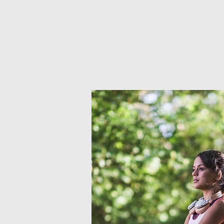
Inga biljetter till försä
Se andra eveneman