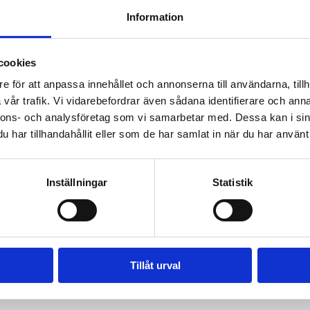
Information
cookies
landa in och mjukna. Mjuk yoga, andning och meditation för fokus oc
e för att anpassa innehållet och annonserna till användarna, tillh
 att sedan vara redo för resten av dagen och veckan.
vår trafik. Vi vidarebefordrar även sådana identifierare och anna
 att yoga på samt bekväma kläder för väder.
nnons- och analysföretag som vi samarbetar med. Dessa kan i sin
har tillhandahållit eller som de har samlat in när du har använt 
nliga och passar hela familjen.
Inställningar
Statistik
45
en
Tillåt urval