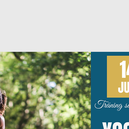
ljning
g