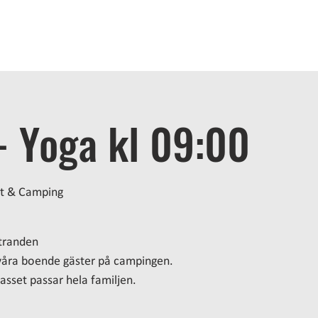
OME
STAY
BATH
EAT
ACTIVITIES
MEETINGS
A
- Yoga kl 09:00
t & Camping
stranden
r våra boende gäster på campingen.
asset passar hela familjen.