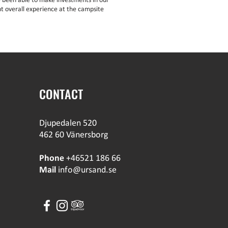
 been able to make investments in our
t overall experience at the campsite
CONTACT
Djupedalen 520
462 60 Vänersborg
Phone
+46521 186 66
Mail
info@ursand.se