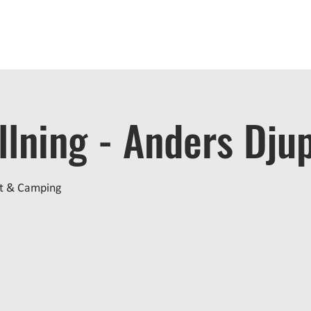
OME
STAY
BATH
EAT
ACTIVITIES
MEETINGS
A
lning - Anders Dju
t & Camping
ljning
g