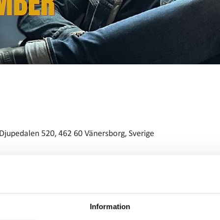
Djupedalen 520, 462 60 Vänersborg, Sverige
härlig musik på Restaurang Bryggan den 19 september! Då gästas vi 
Information
unik blandning av sing/songwriter och rock/country – en stil han sjä