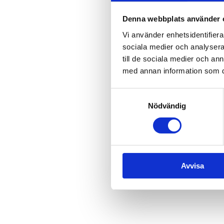
västgötska".
Anders skapar musik för att be
Denna webbplats använder 
och YouTube. Han är en uppska
Vi använder enhetsidentifierar
nationellt. En kväll med Ander
sociala medier och analysera 
Mer info om Anders och hans m
till de sociala medier och a
med annan information som du 
Plats
: Restaurang Bryggan, Ur
Tid
: Cirka 20:00 (restaurangen
Samtyckesval
Fri entré
Nödvändig
Läs mer >
Avvisa