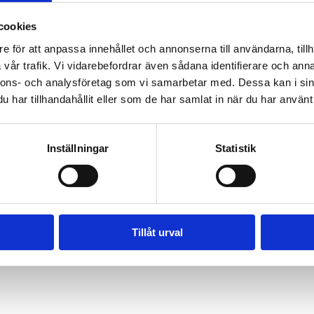
röra människor, och hans låtar finns tillgängliga på alla de stora str
cookies
ttad liveartist som rör sig i både lokala och regionala sammanhang, 
e för att anpassa innehållet och annonserna till användarna, tillh
s Djup är garanterat en upplevelse du inte vill missa!
vår trafik. Vi vidarebefordrar även sådana identifierare och anna
usik hittar du här: 
andersdjup.se
nnons- och analysföretag som vi samarbetar med. Dessa kan i sin
har tillhandahållit eller som de har samlat in när du har använt 
sand
 öppnar kl. 17:00)
Inställningar
Statistik
Tillåt urval