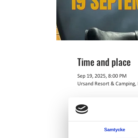
Time and place
Sep 19, 2025, 8:00 PM
Ursand Resort & Camping, 
About the event
Kom och njut av en kväll med 
Samtycke
Anders Djup, som bjuder på en 