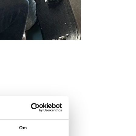
av den talangfulla musikern 
Om
lv kallar "Raggarrock på 