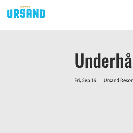
H
Underhål
Fri, Sep 19
  |  
Ursand Resor
Inga biljetter till försä
Se andra eveneman