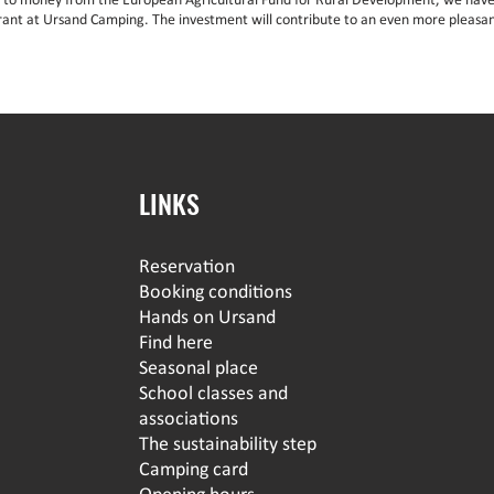
 to money from the European Agricultural Fund for Rural Development, we have
rant at Ursand Camping. The investment will contribute to an even more pleasan
LINKS
Reservation
Booking conditions
Hands on Ursand
Find here
Seasonal place
School classes and
associations
The sustainability step
Camping card