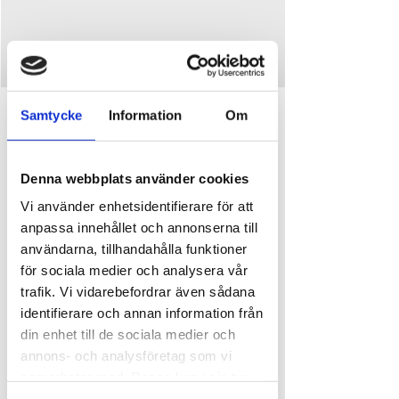
Inga biljetter till försäljning
Se andra evenemang
Time and place
Samtycke
Information
Om
Aug 22, 2026, 8:00 PM
Ursand Resort & Camping, Djupedalen 520, 462
Denna webbplats använder cookies
60 Vänersborg, Sverige
Vi använder enhetsidentifierare för att
anpassa innehållet och annonserna till
About the event
användarna, tillhandahålla funktioner
22 augusti får vi besök av "Vänersborgs egna 
för sociala medier och analysera vår
rockhjältar"  Hammersmith!
trafik. Vi vidarebefordrar även sådana
Bandet bjuder på en fartfylld kväll med klassisk 
identifierare och annan information från
rock från 80-talet och ikoniska låtar från 
din enhet till de sociala medier och
legendariska grupper som Deep Purple, AC/DC, 
annons- och analysföretag som vi
Saxon och Iron Maiden – och mycket mer.
samarbetar med. Dessa kan i sin tur
Det här blir en kväll att minnas – missa den inte! 
kombinera informationen med annan