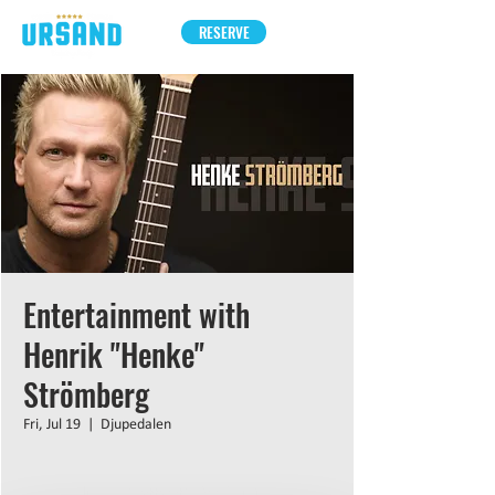
RESERVE
Entertainment with
Henrik "Henke"
Strömberg
Fri, Jul 19
  |  
Djupedalen
Inga biljetter till försäljning