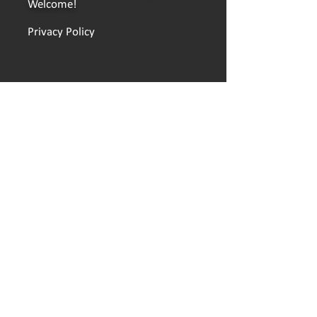
Welcome!
Privacy Policy
LINKS
Reservation
Booking conditions
Hands on Ursand
Find here
Seasonal place
School classes and associations
The sustainability step
Camping card
Opening hours
Press
Work at Ursand
© 2026, Ursand Resort & Camping AB │
Web
developer: LZ Konsult in Skövde