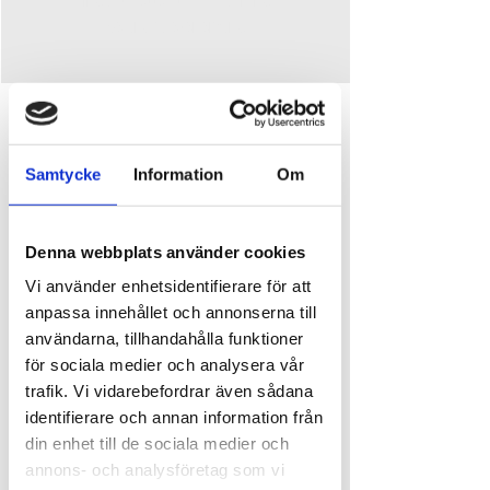
Se andra evenemang
Time and place
Aug 23, 2025, 7:00 PM
Samtycke
Information
Om
Djupedalen, Djupedalen 520, 462 60 Vänersborg,
Sverige
Denna webbplats använder cookies
About the event
Vi använder enhetsidentifierare för att
Lördagen den 23 augusti får vi besök av 
anpassa innehållet och annonserna till
Vänersborgs egna rockabillyikoner – Johnny and 
användarna, tillhandahålla funktioner
the Replacements!
för sociala medier och analysera vår
Det här svängiga gänget består av fyra grabbar 
trafik. Vi vidarebefordrar även sådana
som har spelat tillsammans i över 25 år. Med sin 
identifierare och annan information från
kärlek till rock’n’roll, teenbeat, rockabilly och 
din enhet till de sociala medier och
country rock levererar de en liveshow med både 
energi och känsla. Missa inte en kväll fylld av 
annons- och analysföretag som vi
rytmer som får fötterna att stampa och hjärtat 