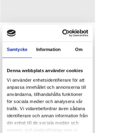
Se andra evenemang
Time and place
Jun 20, 2025, 8:00 PM
Ursand Resort & Camping, Djupedalen 520, 462
Samtycke
Information
Om
60 Vänersborg, Sverige
About the event
Denna webbplats använder cookies
Vi använder enhetsidentifierare för att
anpassa innehållet och annonserna till
Midsommarafton på Bryggan – med Örjan 
användarna, tillhandahålla funktioner
"Hingsten från Fjällbacka" Torstensson!
för sociala medier och analysera vår
Välkommen till en magisk midsommarkväll på 
restaurang Bryggan! 🌸✨
trafik. Vi vidarebefordrar även sådana
När solen sänker sig över vattnet drar kvällens 
identifierare och annan information från
underhållning igång – och det med ingen mindre 
din enhet till de sociala medier och
än 
Örjan "Hingsten från Fjällbacka" Torstensson 
annons- och analysföretag som vi
Förbered dig på en fartfylld kväll fylld med musik, 