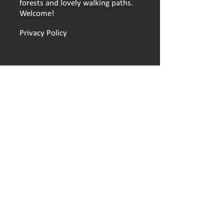
forests and lovely walking paths.
Welcome!
Privacy Policy
LINKS
Reservation
Booking conditions
Hands on Ursand
Find here
Seasonal place
School classes and associations
The sustainability step
Camping card
Opening hours
Press
Work at Ursand
© 2026, Ursand Resort & Camping AB │
Web
developer: LZ Konsult in Skövde