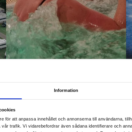
Information
ILL
cookies
e för att anpassa innehållet och annonserna till användarna, tillh
eceptionen är öppen.
Öppettider hittar ni här.
on.
vår trafik. Vi vidarebefordrar även sådana identifierare och anna
gammal.