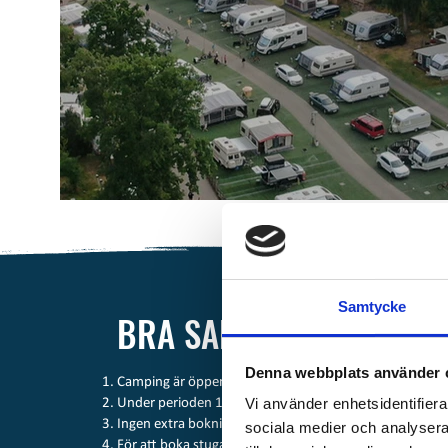
Samtycke
BRA SAKER ATT KÄNNA T
Denna webbplats använder 
Camping är öppen 1/1-31/12
Vi använder enhetsidentifierar
Under perioden 16/6 - 10/8 så har vi fullservice och r
Ingen extra bokningsavgift vid onlinebokning eller telef
sociala medier och analysera 
För att boka stuga hos oss måste du vara minst 23 år 