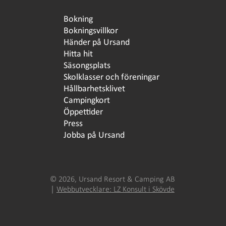
Bokning
Bokningsvillkor
Händer på Ursand
Hitta hit
Säsongsplats
Skolklasser och föreningar
Hållbarhetsklivet
Campingkort
Öppettider
Press
Jobba på Ursand
© 2026, Ursand Resort & Camping AB
│
Webbutvecklare: LZ Konsult i Skövde