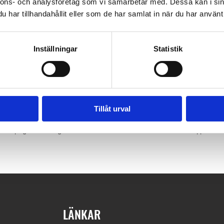
nnons- och analysföretag som vi samarbetar med. Dessa kan i sin
 lägga till ett platsval vid bokning till en extra kostnad.
har tillhandahållit eller som de har samlat in när du har använt 
EGLER
LÄNK TILL BOKNING
Inställningar
Statistik
Tillåt urval
are pengar från europeiska jordbruksfonden för landsbygdsutveckling har vi kunna
 Camping. Investeringen kommer bidra till ännu trivsammare helhetsupplevels
LÄNKAR