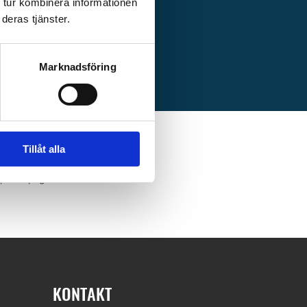
 tur kombinera informationen
deras tjänster.
Marknadsföring
Tillåt alla
t göra investeringar i vår restaurang på
e på campingen
KONTAKT