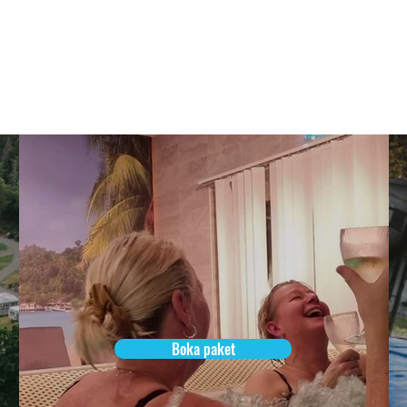
EM
BO
BADA
ÄTA
AKTIVITETER
MÖTEN
OM 
Boka paket