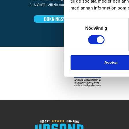
till de sociala medier och a
NYHET! Vill du vara garanterad en specifik plats, så kan ni
med annan information som du 
BOKNINGSVILLKOR
ORDNINGSR
Samtyckesval
Nödvändig
Avvisa
Tack v
Ursand