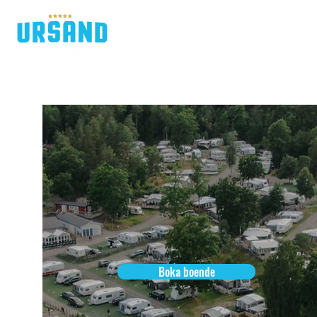
H
Boka boende