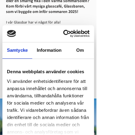
eller en smarrig fika i den varma sommarsolen?
Kom förbi vårt mysiga glasscafé, Glassbaren,
som vi byggde om inför sommaren 2025!
I vår Glassbar har vi något för alla!
Monsterglass, våfflor, korv & bröd och fika!
Välkommen förbi och unna dig något gott! Det är du
värd.
Här löser du även inträdet till vårt
poolområde
.
Samtycke
Information
Om
Ring
0521-18666
för mer info.
Vi håller öppet varje dag från vecka 25-32.
Denna webbplats använder cookies
Vi använder enhetsidentifierare för att
SE ÖPPETTIDER
anpassa innehållet och annonserna till
användarna, tillhandahålla funktioner
för sociala medier och analysera vår
trafik. Vi vidarebefordrar även sådana
identifierare och annan information från
din enhet till de sociala medier och
annons- och analysföretag som vi