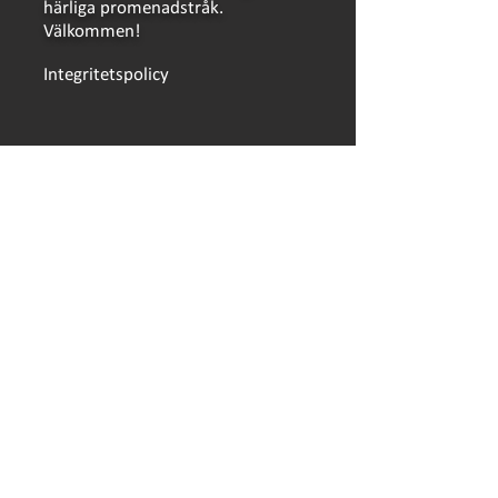
härliga promenadstråk.
Välkommen!
Integritetspolicy
LÄNKAR
Bokning
Bokningsvillkor
Händer på Ursand
Hitta hit
Säsongsplats
Skolklasser och föreningar
Hållbarhetsklivet
Campingkort
Öppettider
Press
Jobba på Ursand
© 2026, Ursand Resort & Camping AB
│
Webbutvecklare: LZ Konsult i Skövde