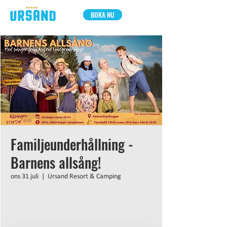
BOKA NU
Familjeunderhållning -
Barnens allsång!
ons 31 juli
  |  
Ursand Resort & Camping
Inga biljetter till försäljning
Se andra evenemang