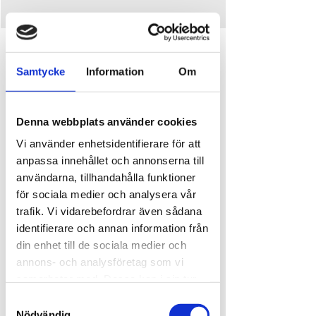
Tid och plats
Samtycke
Information
Om
31 juli 2024 15:00 – 16:00
Ursand Resort & Camping, Djupedalen 520, 462
60 Vänersborg, Sverige
Denna webbplats använder cookies
Om evenemanget
Vi använder enhetsidentifierare för att
anpassa innehållet och annonserna till
Barnens allsång!
användarna, tillhandahålla funktioner
Ta med hela familjen och kom och sjung med oss. 
för sociala medier och analysera vår
Vi bjuder på en magisk blandning med de mest 
trafik. Vi vidarebefordrar även sådana
välkända sångerna från Astrid Lindgrens 
identifierare och annan information från
underbara sagor. Möt ensemblen från 
din enhet till de sociala medier och
Showskolan Showstage som tar dig med på en 
musikalisk resa.
annons- och analysföretag som vi
31 juli
samarbetar med. Dessa kan i sin tur
Plats: Restaurang Bryggan
kombinera informationen med annan
Samtyckesval
Tid: 15:00
information som du har tillhandahållit
Nödvändig