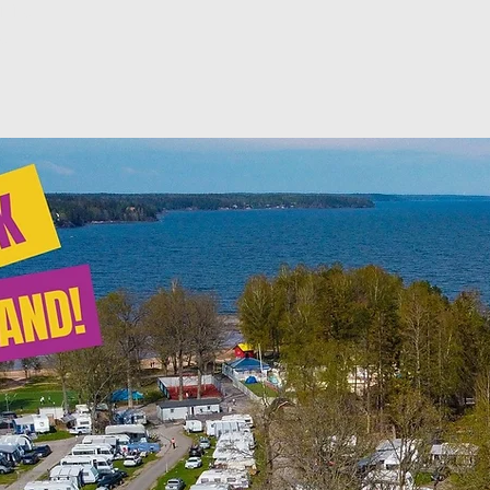
ljning
g