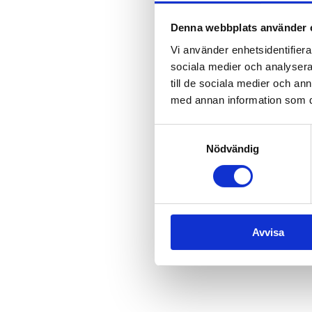
Om evenemange
Denna webbplats använder 
AKTIVITETSPROGRAM PÅSK 2
Vi använder enhetsidentifierar
sociala medier och analysera 
SKÄRTORSDAG 2 APRIL 
till de sociala medier och a
17:00 Friends Kök & Bar öppn
med annan information som du 
20:00 Trubadur Roy Ekeberg
Samtyckesval
LÅNGFREDAG 3 APRIL
Nödvändig
12:00 Friends Kök & Bar öppn
Visa mer
Avvisa