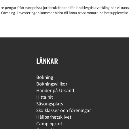
are pengar från europeiska jordbruksfonden för landsbygdsutveckling har vi kunna
 Camping. Investeringen kommer bidra till ännu trivsammare helhetsupplevels
LÄNKAR
Bokning
Bokningsvillkor
Händer på Ursand
Hitta hit
Säsongsplats
Skolklasser och föreningar
Hållbarhetsklivet
Campingkort