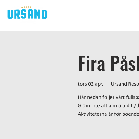
H
Fira Pås
tors 02 apr.
  |  
Ursand Reso
Här nedan följer vårt fulls
Glöm inte att anmäla ditt/d
Aktiviteterna är för boend