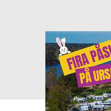
Inga biljetter till försä
Se andra eveneman