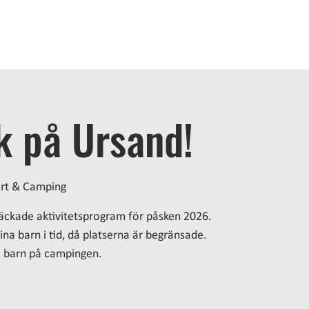
EM
BO
BADA
ÄTA
AKTIVITETER
MÖTEN
OM 
k på Ursand!
rt & Camping
päckade aktivitetsprogram för påsken 2026.
ina barn i tid, då platserna är begränsade.
e barn på campingen.