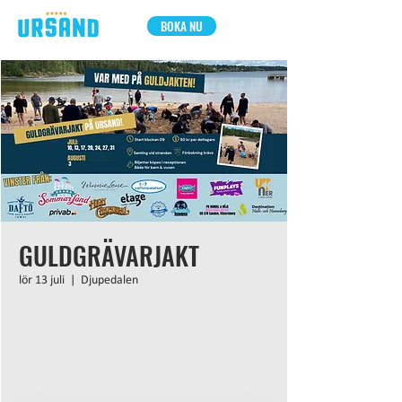
BOKA NU
GULDGRÄVARJAKT
lör 13 juli
  |  
Djupedalen
Inga biljetter till försäljning
Se andra evenemang