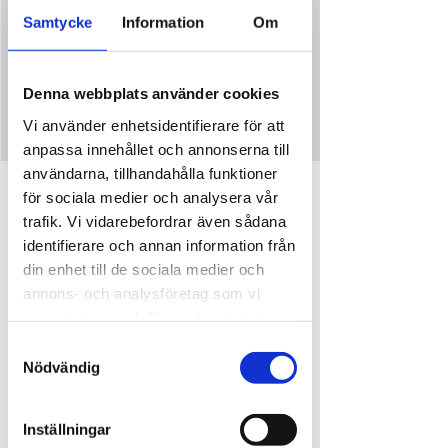
Ingen bordsbokning.
Samtycke
Information
Om
Inga biljetter till försäljning
Denna webbplats använder cookies
Se andra evenemang
Vi använder enhetsidentifierare för att
anpassa innehållet och annonserna till
användarna, tillhandahålla funktioner
Tid och plats
för sociala medier och analysera vår
trafik. Vi vidarebefordrar även sådana
28 juli 2024 18:00 – 22:00
identifierare och annan information från
Djupedalen, Djupedalen 520, 462 60 Vänersborg,
Sverige
din enhet till de sociala medier och
annons- och analysföretag som vi
samarbetar med. Dessa kan i sin tur
kombinera informationen med annan
Samtyckesval
information som du har tillhandahållit
Nödvändig
Dela detta evenemang
eller som de har samlat in när du har
använt deras tjänster.
Inställningar