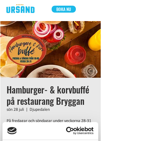
BOKA NU
Hamburger- & korvbuffé
på restaurang Bryggan
sön 28 juli
  |  
Djupedalen
På fredagar och söndagar under veckorna 28-31
serverar restaurang Bryggan Hamburger- och
korvbuffe. Restaurangen öppnar klockan 18.
189 kr vuxen, 99 kr barn upp till 12 år.