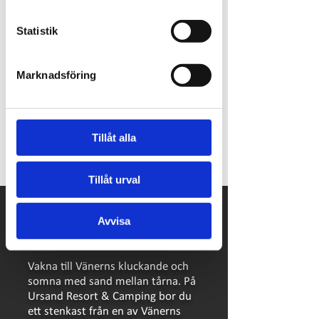
Statistik
Marknadsföring
Tack vare pengar från europeiska jordbruksfonden
för landsbygdsutveckling har vi kunnat göra
investeringar i vår restaurang på Ursand Camping.
Investeringen kommer bidra till ännu trivsammare
Tillåt alla
helhetsupplevelse på campingen
Tillåt urval
Avvisa
Vakna till Vänerns kluckande och
somna med sand mellan tårna. På
Ursand Resort & Camping bor du
ett stenkast från en av Vänerns