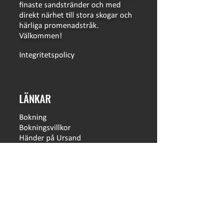
finaste sandstränder och med
direkt närhet till stora skogar och
härliga promenadstråk.
Välkommen!
Integritetspolicy
LÄNKAR
Bokning
Bokningsvillkor
Händer på Ursand
Hitta hit
Säsongsplats
Skolklasser och föreningar
Hållbarhetsklivet
Campingkort
Öppettider
Press