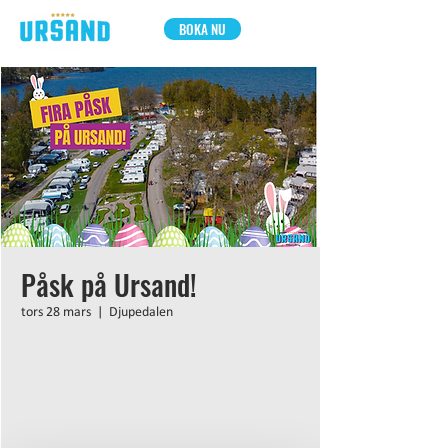
BOKA NU
Påsk på Ursand!
tors 28 mars
  |  
Djupedalen
Inga biljetter till försäljning
Se andra evenemang