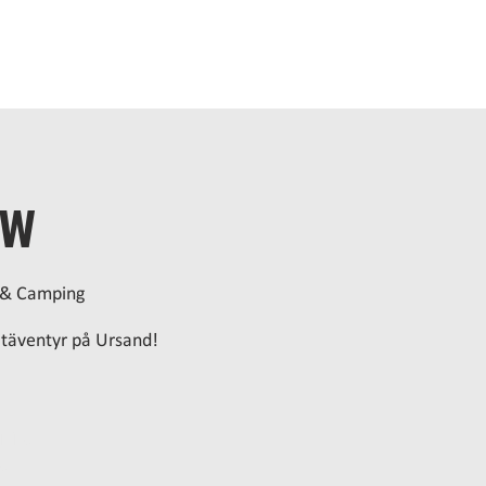
EM
BO
BADA
ÄTA
AKTIVITETER
MÖTEN
OM 
ow
 & Camping
ratäventyr på Ursand!
ljning
g