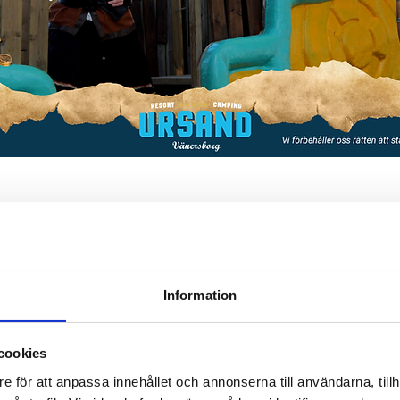
Djupedalen 520, 462 60 Vänersborg, Sverige
Information
t
cookies
e för att anpassa innehållet och annonserna till användarna, tillh