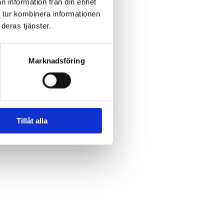
n information från din enhet
pännande upptåg. 
 tur kombinera informationen
tis att delta i. 
deras tjänster.
Marknadsföring
Tillåt alla