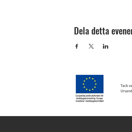
Dela detta even
Tack v
Ursand