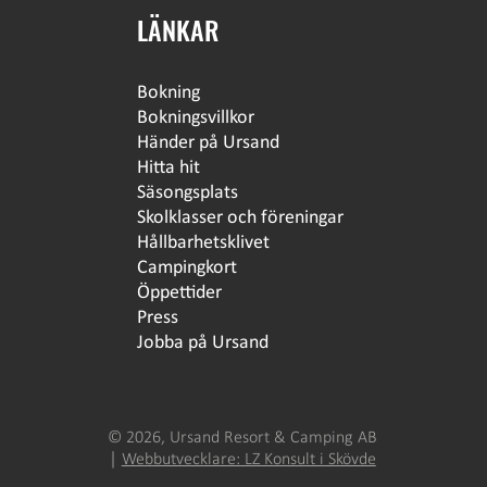
LÄNKAR
Bokning
Bokningsvillkor
Händer på Ursand
Hitta hit
Säsongsplats
Skolklasser och föreningar
Hållbarhetsklivet
Campingkort
Öppettider
Press
Jobba på Ursand
© 2026, Ursand Resort & Camping AB
│
Webbutvecklare: LZ Konsult i Skövde