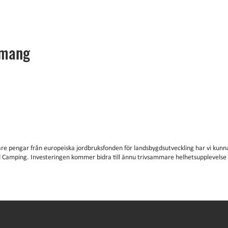
emang
are pengar från europeiska jordbruksfonden för landsbygdsutveckling har vi kunna
 Camping. Investeringen kommer bidra till ännu trivsammare helhetsupplevels