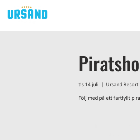
H
Piratsh
tis 14 juli
  |  
Ursand Resort
Följ med på ett fartfyllt pi
Inga biljetter till försä
Se andra eveneman