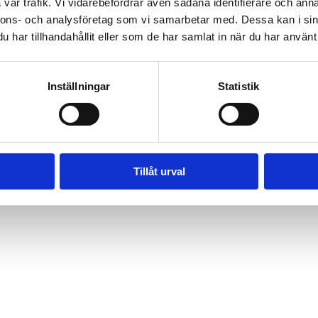
vår trafik. Vi vidarebefordrar även sådana identifierare och anna
n till en rolig och interaktiv show fylld med skratt, tokigheter och s
nnons- och analysföretag som vi samarbetar med. Dessa kan i sin
 och torsdag kl. 14.00 vid piratskeppet vid glasskiosken och är helt gra
har tillhandahållit eller som de har samlat in när du har använt 
älla in vid dåligt väder
Inställningar
Statistik
Tillåt urval