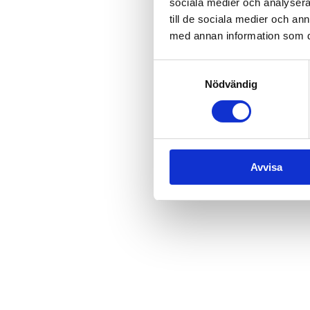
sociala medier och analysera 
Våra pirater bjuder in alla bar
till de sociala medier och a
Piratshowen spelas varje tisdag
med annan information som du 
Välkomna ombord!
Samtyckesval
Vi förbehåller oss rätten att st
Nödvändig
Avvisa