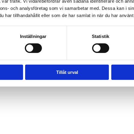
vår trafik. Vi vidarebefordrar även sådana identifierare och anna
n till en rolig och interaktiv show fylld med skratt, tokigheter och s
nnons- och analysföretag som vi samarbetar med. Dessa kan i sin
 och torsdag kl. 14.00 vid piratskeppet vid glasskiosken och är helt gra
har tillhandahållit eller som de har samlat in när du har använt 
älla in vid dåligt väder
Inställningar
Statistik
Tillåt urval