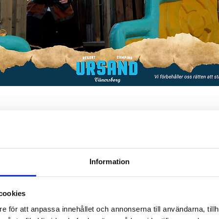
Djupedalen 520, 462 60 Vänersborg, Sverige
Information
t
cookies
e för att anpassa innehållet och annonserna till användarna, tillh