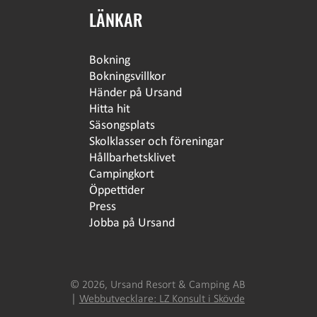
LÄNKAR
Bokning
Bokningsvillkor
Händer på Ursand
Hitta hit
Säsongsplats
Skolklasser och föreningar
Hållbarhetsklivet
Campingkort
Öppettider
Press
Jobba på Ursand
© 2026, Ursand Resort & Camping AB
│
Webbutvecklare: LZ Konsult i Skövde