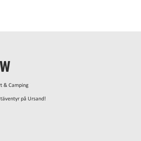
EM
BO
BADA
ÄTA
AKTIVITETER
MÖTEN
OM 
ow
rt & Camping
ratäventyr på Ursand!
ljning
g