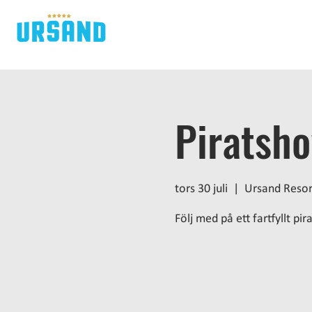
H
Piratsh
tors 30 juli
  |  
Ursand Reso
Följ med på ett fartfyllt pi
Inga biljetter till försä
Se andra eveneman