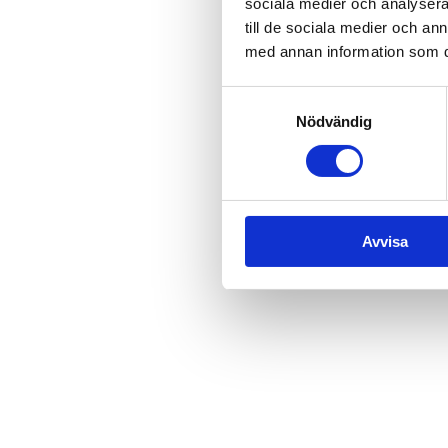
sociala medier och analysera 
Våra pirater bjuder in alla bar
till de sociala medier och a
Piratshowen spelas varje tisdag
med annan information som du 
Välkomna ombord!
Samtyckesval
Vi förbehåller oss rätten att st
Nödvändig
Avvisa