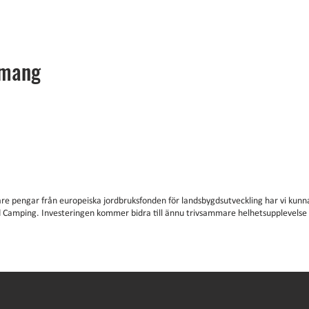
emang
are pengar från europeiska jordbruksfonden för landsbygdsutveckling har vi kunna
 Camping. Investeringen kommer bidra till ännu trivsammare helhetsupplevels