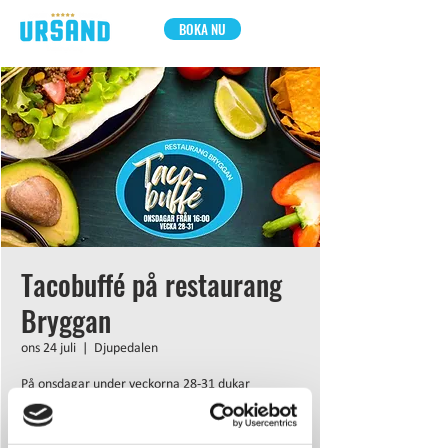
BOKA NU
Tacobuffé på restaurang
Bryggan
ons 24 juli
  |  
Djupedalen
På onsdagar under veckorna 28-31 dukar
restaurang Bryggan upp en Tacobuffe från kl
16:00.
159 kr vuxen, 99 kr barn upp till 12 år.