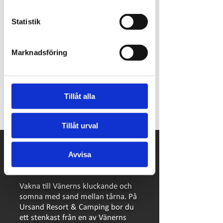
Statistik
Marknadsföring
Tack vare pengar från europeiska jordbruksfonden
för landsbygdsutveckling har vi kunnat göra
investeringar i vår restaurang på Ursand Camping.
Investeringen kommer bidra till ännu trivsammare
Tillåt alla
helhetsupplevelse på campingen
Tillåt urval
Avvisa
Vakna till Vänerns kluckande och
somna med sand mellan tårna. På
Ursand Resort & Camping bor du
ett stenkast från en av Vänerns