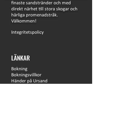
finaste sandstränder och med
direkt närhet till stora skogar och
härliga promenadstråk.
Välkommen!
Integritetspolicy
LÄNKAR
Bokning
Bokningsvillkor
Händer på Ursand
Hitta hit
Säsongsplats
Skolklasser och föreningar
Hållbarhetsklivet
Campingkort
Öppettider
Press