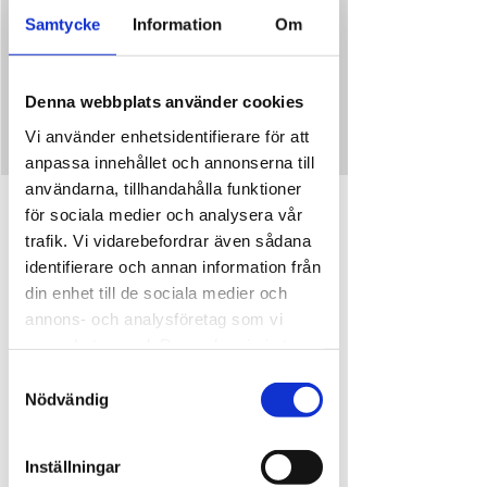
Ingen förbokning.
Samtycke
Information
Om
Inga biljetter till försäljning
Denna webbplats använder cookies
Se andra evenemang
Vi använder enhetsidentifierare för att
anpassa innehållet och annonserna till
användarna, tillhandahålla funktioner
Tid och plats
för sociala medier och analysera vår
trafik. Vi vidarebefordrar även sådana
24 juli 2024 16:00 – 20:00
identifierare och annan information från
Djupedalen, Djupedalen 520, 462 60 Vänersborg,
Sverige
din enhet till de sociala medier och
annons- och analysföretag som vi
samarbetar med. Dessa kan i sin tur
kombinera informationen med annan
Samtyckesval
information som du har tillhandahållit
Nödvändig
Dela detta evenemang
eller som de har samlat in när du har
använt deras tjänster.
Inställningar