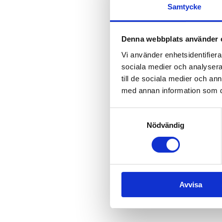
Samtycke
Om evenemange
Denna webbplats använder 
Vi använder enhetsidentifierar
BEACHOUT:
 Work out på stran
sociala medier och analysera 
upp kroppen, höja pulsen och 
till de sociala medier och a
Skor eller barfota och bekväma
med annan information som du 
Inga förkunskaper krävs. Samtl
Samtyckesval
Nödvändig
Tisdagen 7 juli,  
kl 10:00-10:4
Plats: 
Vid stranden, nedanför 
Passet är kostnadsfritt för vå
Visa mer
Avvisa