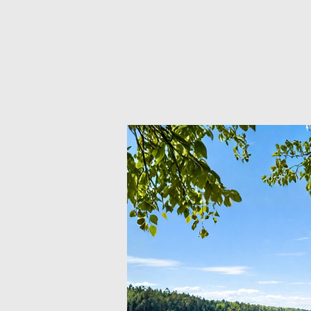
Inga biljetter till försä
Se andra eveneman