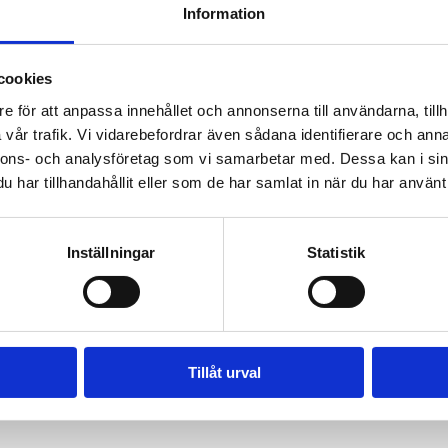
Information
t
cookies
e för att anpassa innehållet och annonserna till användarna, tillh
den- funktionell träning på stranden där vi använder den egna kroppe
vår trafik. Vi vidarebefordrar även sådana identifierare och anna
ha kul tillsammans.
nnons- och analysföretag som vi samarbetar med. Dessa kan i sin
 kläder för väder.
har tillhandahållit eller som de har samlat in när du har använt 
iga aktiviteter är barnvänliga och passar hela familjen.
Inställningar
Statistik
5
piratbåten.
ra boende gäster på campingen. 
Tillåt urval