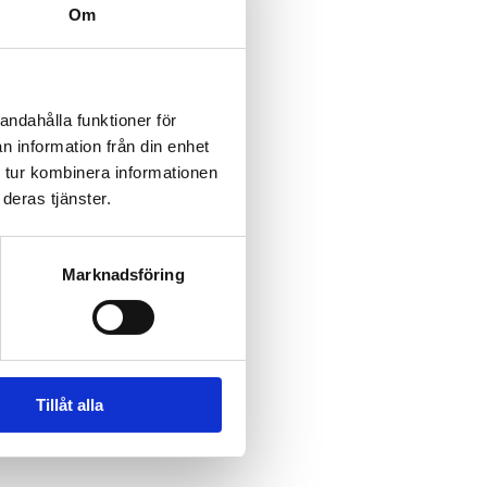
Om
andahålla funktioner för
n och platsen för att stärka 
n information från din enhet
 tur kombinera informationen
deras tjänster.
Marknadsföring
Tillåt alla