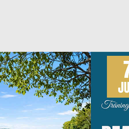
ljning
g