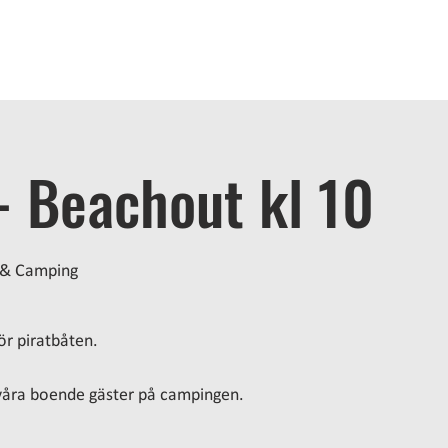
EM
BO
BADA
ÄTA
AKTIVITETER
MÖTEN
OM 
- Beachout kl 10
 & Camping
ör piratbåten.
r våra boende gäster på campingen.