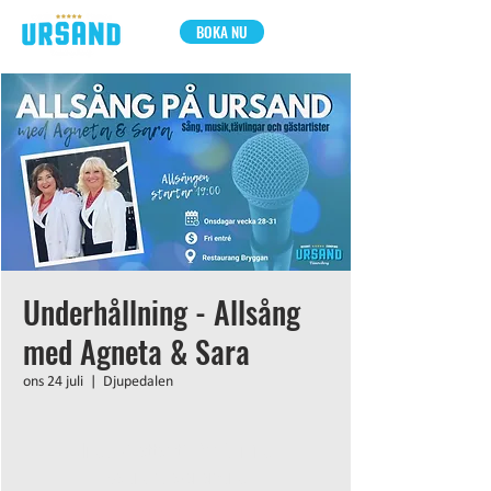
BOKA NU
Underhållning - Allsång
med Agneta & Sara
ons 24 juli
  |  
Djupedalen
Inga biljetter till försäljning
Se andra evenemang