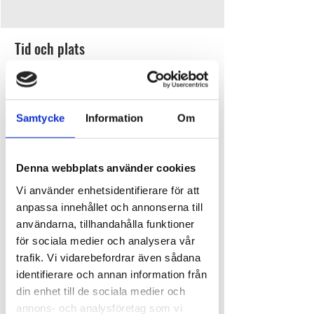
Tid och plats
24 juli 2024 19:00
Djupedalen, Djupedalen 520, 462 60 Vänersborg,
Sverige
Samtycke
Information
Om
Om evenemanget
Denna webbplats använder cookies
Allsångskväll med N´Joy & inbjudna gäster
Dags att sjunga upp, för nu är det äntligen dags 
Vi använder enhetsidentifierare för att
att ta tag i det somrigaste vi har under 
anpassa innehållet och annonserna till
sommaren-nämligen Allsång!
användarna, tillhandahålla funktioner
Agneta och Sara från N´Joy dukar upp för en 
för sociala medier och analysera vår
Allsångskväll på Ursand med sång & musik, 
trafik. Vi vidarebefordrar även sådana
kanske lite dans -och tävlingar med fina priser. 
identifierare och annan information från
Självklart har de även med sig inbjudna gäster 
som tar ton till ett pärlband av olika låtskatter 
din enhet till de sociala medier och
under Allsångskvällarna.
annons- och analysföretag som vi