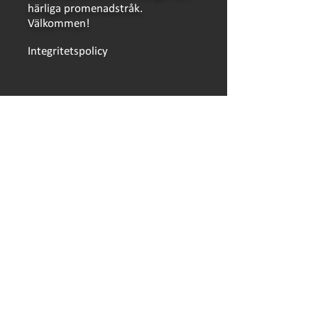
härliga promenadstråk.
Välkommen!
Integritetspolicy
LÄNKAR
Bokning
Bokningsvillkor
Händer på Ursand
Hitta hit
Säsongsplats
Skolklasser och föreningar
Hållbarhetsklivet
Campingkort
Öppettider
Press
Jobba på Ursand
© 2026, Ursand Resort & Camping AB