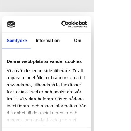
Tid och plats
16 juli 2026 20:00
Ursand Resort & Camping, Djupedalen 520, 462
Samtycke
Information
Om
60 Vänersborg, Sverige
Om evenemanget
Denna webbplats använder cookies
Vi använder enhetsidentifierare för att
Den 16 juli blir det irländsk afton när 
Dun 
anpassa innehållet och annonserna till
Aengus 
 intar scenen!
Världsturnerande duon med 
Peter 
användarna, tillhandahålla funktioner
Andersson
 (tenorbanjo/sång) och 
Martin 
för sociala medier och analysera vår
Rahmberg
 (gitarr/sång) kommer hem till 
trafik. Vi vidarebefordrar även sådana
trakterna för en kväll fylld av genuint irländskt 
identifierare och annan information från
pubös.
din enhet till de sociala medier och
Det blir fotstamp, handklapp och en stämning 
annons- och analysföretag som vi
som tar dig rakt till Dublin – utan att lämna 
samarbetar med. Dessa kan i sin tur
hemmaplan. 🍺🎶