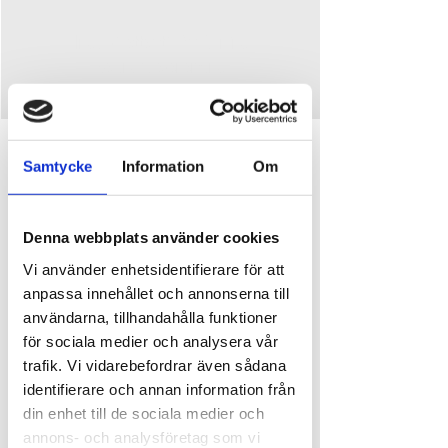
Inga biljetter till försäljning
Se andra evenemang
Tid och plats
Samtycke
Information
Om
03 apr. 2026 20:00
Djupedalen, Djupedalen 520, 462 60 Vänersborg,
Sverige
Denna webbplats använder cookies
Vi använder enhetsidentifierare för att
Om evenemanget
anpassa innehållet och annonserna till
användarna, tillhandahålla funktioner
🌟 
Roy Ekeberg gästar oss hela påskhelgen!
 🎶
för sociala medier och analysera vår
Fira påsken med bra live­musik! 
Roy Ekeberg
 står 
trafik. Vi vidarebefordrar även sådana
på scen hela helgen och bjuder på en varm och 
härlig mix av låtar – allt från svenska och norska 
identifierare och annan information från
pärlor till engelska klassiker du garanterat känner 
din enhet till de sociala medier och
igen.
annons- och analysföretag som vi