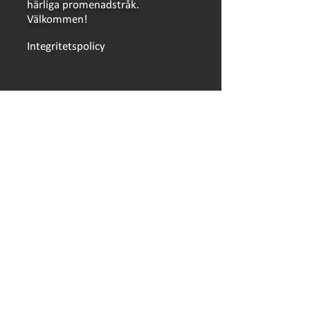
härliga promenadstråk.
Välkommen!
Integritetspolicy
LÄNKAR
Bokning
Bokningsvillkor
Händer på Ursand
Hitta hit
Säsongsplats
Skolklasser och föreningar
Hållbarhetsklivet
Campingkort
Öppettider
Press
Jobba på Ursand
© 2026, Ursand Resort & Camping AB
│
Webbutvecklare: LZ Konsult i Skövde