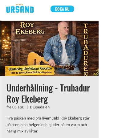
BOKA NU
Underhållning - Trubadur
Roy Ekeberg
fre 03 apr.
  |  
Djupedalen
Fira påsken med bra live­musik! Roy Ekeberg står
på scen hela helgen och bjuder på en varm och
härlig mix av låtar.