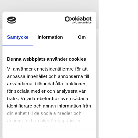
Inga biljetter till försäljning
Se andra evenemang
Tid och plats
Samtycke
Information
Om
10 juli 2024 11:00
Ursand Resort & Camping, Djupedalen,
Denna webbplats använder cookies
Djupedalen 520, 462 60 Vänersborg, Sverige
Vi använder enhetsidentifierare för att
anpassa innehållet och annonserna till
Om evenemanget
användarna, tillhandahålla funktioner
för sociala medier och analysera vår
Följ med till vackra Brinkeberg och se slussarna. 
trafik. Vi vidarebefordrar även sådana
Turen tar cirka 3 timmar med ett stopp på en 
timme vid Brinkeberg.
identifierare och annan information från
Det kommer finnas tid för att ta en fika i 
din enhet till de sociala medier och
slusscafét, eller så tar du med en egen fikakorg. 
annons- och analysföretag som vi
En mysig utflykt som du inte får missa. 
samarbetar med. Dessa kan i sin tur
Pris: 
kombinera informationen med annan
Samtyckesval
Vuxen: 125 kr/person.