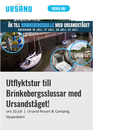
BOKA NU
Utflyktstur till
Brinkebergsslussar med
Ursandståget!
ons 10 juli
  |  
Ursand Resort & Camping,
Djupedalen