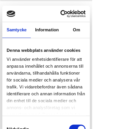
Tid och plats
17 juli 2026 09:00 – 9:45
Ursand Resort & Camping, Djupedalen 520, 462
Samtycke
Information
Om
60 Vänersborg, Sverige
Om evenemanget
Denna webbplats använder cookies
Vi använder enhetsidentifierare för att
Vattengympa 
hålls i vår pool och är en skön start 
anpassa innehållet och annonserna till
på dagen för kropp och knopp. 
användarna, tillhandahålla funktioner
Fredagen den 17 juli
för sociala medier och analysera vår
Tid: 
kl 09:00-09:45
trafik. Vi vidarebefordrar även sådana
Plats: 
Poolen
identifierare och annan information från
Passet är kostnadsfritt för våra boende gäster på 
din enhet till de sociala medier och
campingen. 
annons- och analysföretag som vi
samarbetar med. Dessa kan i sin tur
Ingen förbokning behövs. 
kombinera informationen med annan
Samtyckesval
Externa gäster är välkomna att vara med för 120 
information som du har tillhandahållit
Nödvändig