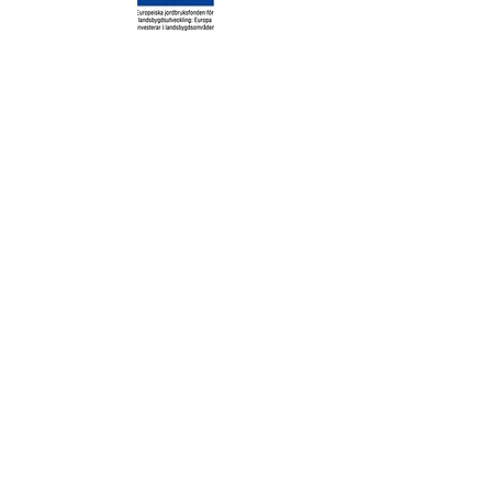
Tack vare pengar från europeiska jordbruksfonden
för landsbygdsutveckling har vi kunnat göra
investeringar i vår restaurang på Ursand Camping.
Investeringen kommer bidra till ännu trivsammare
helhetsupplevelse på campingen
Vakna till Vänerns kluckande och
somna med sand mellan tårna. På
Ursand Resort & Camping bor du
ett stenkast från en av Vänerns
finaste sandstränder och med
direkt närhet till stora skogar och
härliga promenadstråk.
Välkommen!