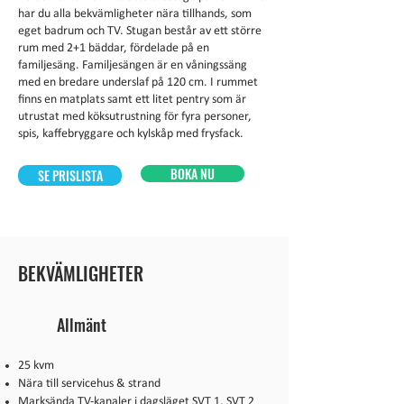
har du alla bekvämligheter nära tillhands, som
eget badrum och TV. Stugan består av ett större
rum med 2+1 bäddar, fördelade på en
familjesäng. Familjesängen är en våningssäng
med en bredare underslaf på 120 cm. I rummet
finns en matplats samt ett litet pentry som är
utrustat med köksutrustning för fyra personer,
spis, kaffebryggare och kylskåp med frysfack.
BOKA NU
SE PRISLISTA
BEKVÄMLIGHETER
Allmänt
25 kvm
Nära till servicehus & strand
Marksända TV-kanaler i dagsläget SVT 1, SVT 2