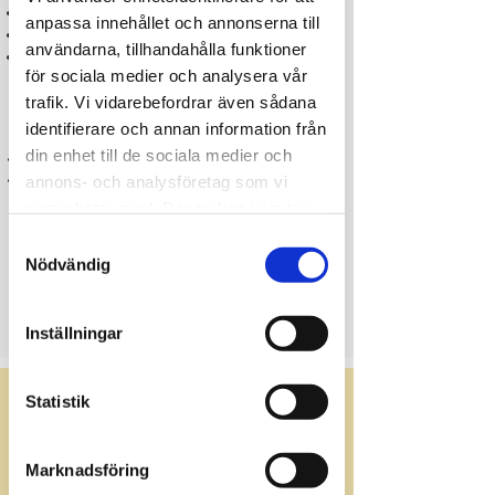
Kylskåp med frysfack
anpassa innehållet och annonserna till
Husgeråd för 3 personer
användarna, tillhandahålla funktioner
Matplats och pentry
för sociala medier och analysera vår
trafik. Vi vidarebefordrar även sådana
Internet
identifierare och annan information från
din enhet till de sociala medier och
WiFi finns på området
annons- och analysföretag som vi
Premium-WiFi går att köpa i receptionen
samarbetar med. Dessa kan i sin tur
Utomhus
kombinera informationen med annan
Samtyckesval
information som du har tillhandahållit
Nödvändig
Altan med bord och stolar för 3 personer.
eller som de har samlat in när du har
använt deras tjänster.
Inställningar
PRISER OCH KALENDER
Statistik
Marknadsföring