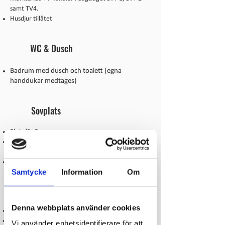
samt TV4.
Husdjur tillåtet
WC & Dusch
Badrum med dusch och toalett (egna
handdukar medtages)
Sovplats
Plats för 3 personer
Familjesäng (våningssäng) med en bredare
underslaf på 120cm
Täcke och kudde (egna sängkläder medtages)
Samtycke
Information
Om
Kök
Denna webbplats använder cookies
Kök utrustad med spis
Kaffebryggare
Vi använder enhetsidentifierare för att